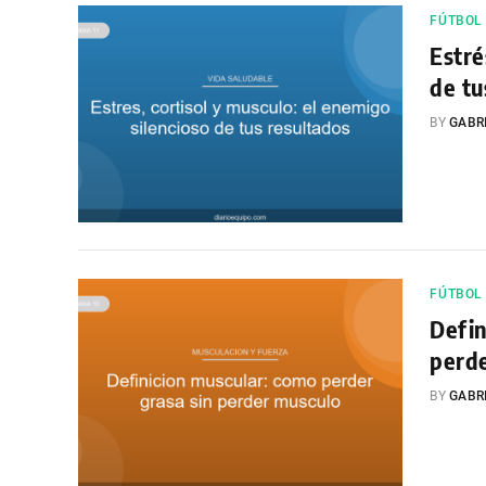
FÚTBOL
Estré
de tu
BY
GABR
FÚTBOL
Defin
perd
BY
GABR