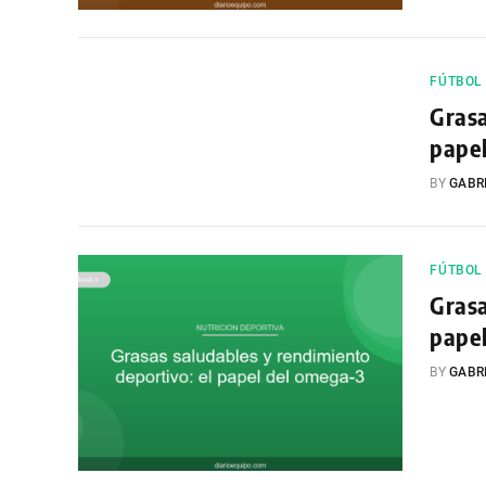
FÚTBOL
Grasa
pape
BY
GABR
FÚTBOL
Grasa
pape
BY
GABR