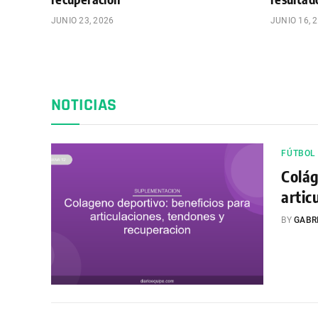
JUNIO 23, 2026
JUNIO 16, 
NOTICIAS
FÚTBOL
Colág
artic
BY
GABR