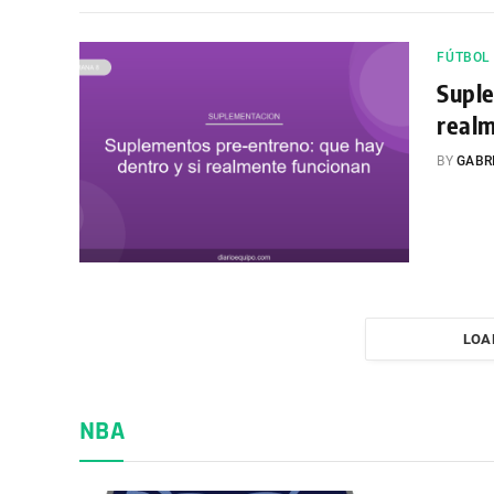
FÚTBOL
Suple
real
BY
GABR
LOA
NBA