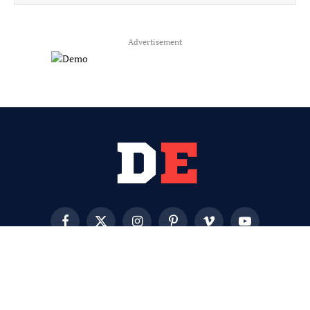
Advertisement
Facebook
X
Instagram
Pinterest
Vimeo
YouTube
(Twitter)
HOME
RSS
POLITÍCA DE COOKIES
POLÍTICA DE PRIVACIDAD
AUTORES