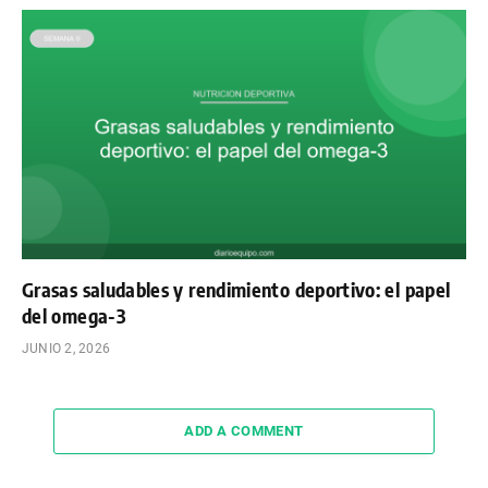
Grasas saludables y rendimiento deportivo: el papel
del omega-3
JUNIO 2, 2026
ADD A COMMENT