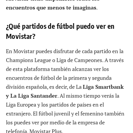
encuentros que menos te imaginas
.
¿Qué partidos de fútbol puedo ver en
Movistar?
En Movistar puedes disfrutar de cada partido en la
Champions League o Liga de Campeones. A través
de esta plataforma también alcanzas ver los
encuentros de fútbol de la primera y segunda
división española, es decir, de La
Liga Smartbank
y La Liga Santander
. Al mismo tiempo verás la
Liga Europea y los partidos de países en el
extranjero. El fútbol juvenil y el femenino también
los puedes ver por medio de la empresa de
telefonía, Movistar Plus.