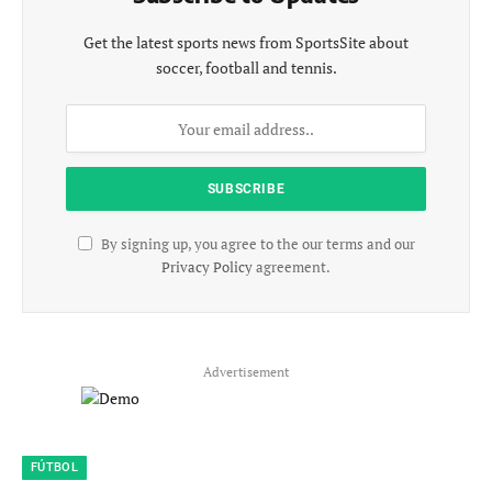
Get the latest sports news from SportsSite about
soccer, football and tennis.
By signing up, you agree to the our terms and our
Privacy Policy
agreement.
Advertisement
FÚTBOL