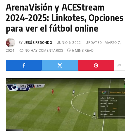
ArenaVisión y ACEStream
2024-2025: Linkotes, Opciones
para ver el fútbol online
BY
JESÚS REDONDO
JUNIO 6, 2022
UPDATED:
MARZO 7,
2024
NO HAY COMENTARIOS
6 MINS READ