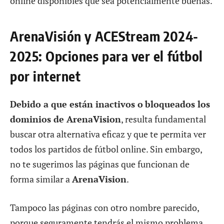
online disponibles que sea potencialmente buenas.
ArenaVisión y ACEStream 2024-
2025: Opciones para ver el fútbol
por internet
Debido a que están inactivos o
bloqueados los
dominios de ArenaVision
, resulta fundamental
buscar otra alternativa eficaz y que te permita ver
todos los partidos de fútbol online. Sin embargo,
no te sugerimos las páginas que funcionan de
forma similar a
ArenaVision
.
Tampoco las páginas con otro nombre parecido,
porque seguramente tendrás el mismo problema