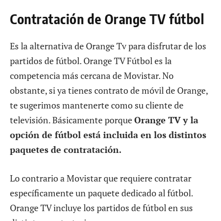
Contratación de Orange TV fútbol
Es la alternativa de Orange Tv para disfrutar de los
partidos de fútbol. Orange TV Fútbol es la
competencia más cercana de Movistar. No
obstante, si ya tienes contrato de móvil de Orange,
te sugerimos mantenerte como su cliente de
televisión. Básicamente porque
Orange TV y la
opción de fútbol está incluida en los distintos
paquetes de contratación.
Lo contrario a Movistar que requiere contratar
específicamente un paquete dedicado al fútbol.
Orange TV incluye los partidos de fútbol en sus