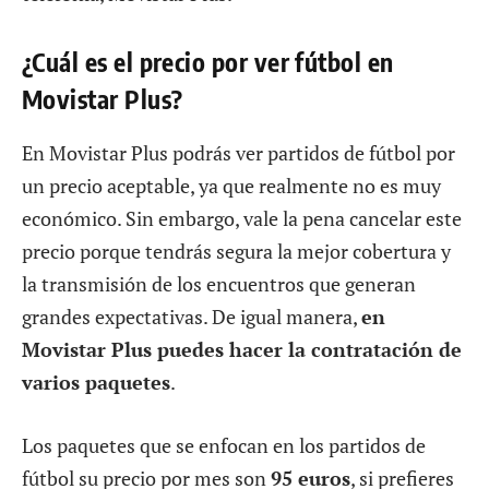
¿Cuál es el precio por ver fútbol en
Movistar Plus?
En Movistar Plus podrás ver partidos de fútbol por
un precio aceptable, ya que realmente no es muy
económico. Sin embargo, vale la pena cancelar este
precio porque tendrás segura la mejor cobertura y
la transmisión de los encuentros que generan
grandes expectativas. De igual manera,
en
Movistar Plus puedes hacer la contratación de
varios paquetes
.
Los paquetes que se enfocan en los partidos de
fútbol su precio por mes son
95 euros
, si prefieres