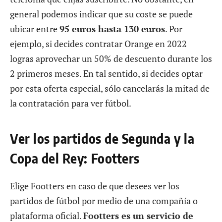
general podemos indicar que su coste se puede
ubicar entre
95 euros hasta 130 euros
. Por
ejemplo, si decides contratar Orange en 2022
logras aprovechar un 50% de descuento durante los
2 primeros meses. En tal sentido, si decides optar
por esta oferta especial, sólo cancelarás la mitad de
la contratación para ver fútbol.
Ver los partidos de Segunda y la
Copa del Rey: Footters
Elige Footters en caso de que desees ver los
partidos de fútbol por medio de una compañía o
plataforma oficial.
Footters es un servicio de