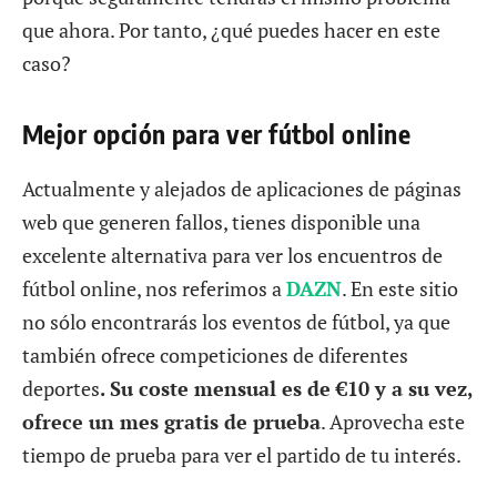
que ahora. Por tanto, ¿qué puedes hacer en este
caso?
Mejor opción para ver fútbol online
Actualmente y alejados de aplicaciones de páginas
web que generen fallos, tienes disponible una
excelente alternativa para ver los encuentros de
fútbol online, nos referimos a
DAZN
. En este sitio
no sólo encontrarás los eventos de fútbol, ya que
también ofrece competiciones de diferentes
deportes
. Su coste mensual es de €10 y a su vez,
ofrece un mes gratis de prueba
. Aprovecha este
tiempo de prueba para ver el partido de tu interés.