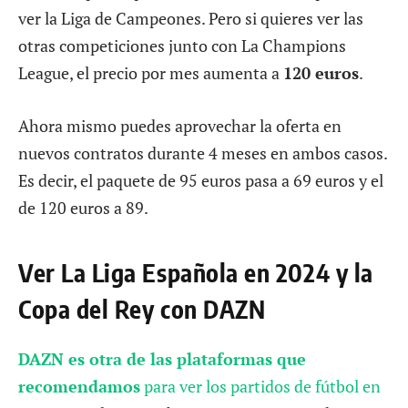
ver la Liga de Campeones. Pero si quieres ver las
otras competiciones junto con La Champions
League, el precio por mes aumenta a
120 euros
.
Ahora mismo puedes aprovechar la oferta en
nuevos contratos durante 4 meses en ambos casos.
Es decir, el paquete de 95 euros pasa a 69 euros y el
de 120 euros a 89.
Ver La Liga Española en 2024 y la
Copa del Rey con DAZN
DAZN es otra de las plataformas que
recomendamos
para ver los partidos de fútbol en