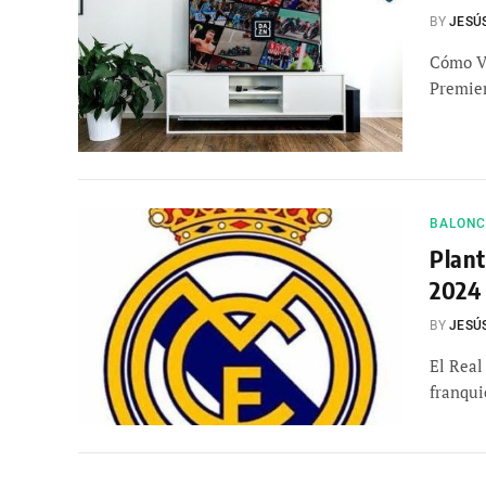
BY
JESÚ
Cómo Ve
Premier
BALONCE
Plant
2024 
BY
JESÚ
El Real
franqui