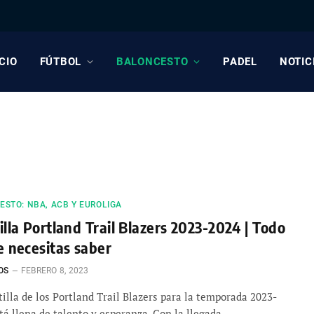
ICIO
FÚTBOL
BALONCESTO
PADEL
NOTIC
STO: NBA, ACB Y EUROLIGA
illa Portland Trail Blazers 2023-2024 | Todo
e necesitas saber
OS
FEBRERO 8, 2023
tilla de los Portland Trail Blazers para la temporada 2023-
tá llena de talento y esperanza. Con la llegada…