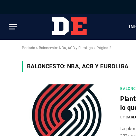
IN
Portada
»
Baloncesto: NBA, ACB y EuroLiga
»
Página 2
BALONCESTO: NBA, ACB Y EUROLIGA
BALONCE
Plant
lo qu
BY
CARL
La plan
2024 es