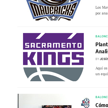
Los Mav
por ana
BALONCE
Plant
Anali
BY
JESÚ
Aquí os
un equi
BALONCE
Cómo