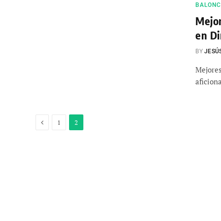
BALONCE
Mejor
en Di
BY
JESÚ
Mejores
aficion
Previous
1
2