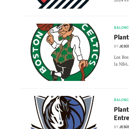
BALONCE
Plant
BY
JESÚ
Los Bos
la NBA.
BALONCE
Plant
Entr
BY
JESÚ